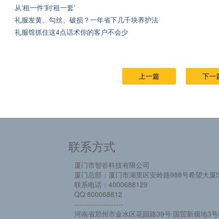
从‘租一件’到‘租一套’
礼服发黄、勾丝、破损？一年省下几千块养护法
礼服馆抓住这4点话术你的客户不会少
上一篇
下一
联系方式
厦门市智谷科技有限公司
厦门总部：厦门市湖里区安岭路988号希望大厦5
联系电话：4000688129
QQ 800068812
--------------------
河南省郑州市金水区花园路39号 国贸新领地3号楼