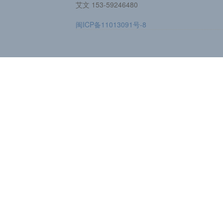
艾文 153-59246480
闽ICP备11013091号-8