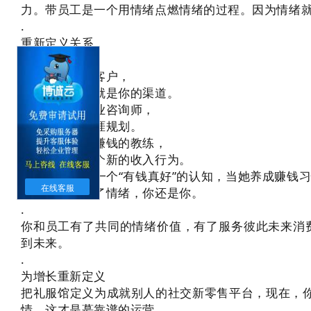
力。带员工是一个用情绪点燃情绪的过程。因为情绪
.
重新定义关系
——
把员工定义为客户，
你服务她，她就是你的渠道。
把你定义为职业咨询师，
为员工做好职涯规划。
再把你定义为赚钱的教练，
为员工设计一个新的收入行为。
蕞后为她创建一个“有钱真好”的认知，当她养成赚钱
在线客服
变定义就改变了情绪，你还是你。
.
你和员工有了共同的情绪价值，有了服务彼此未来消
到未来。
.
为增长重新定义
把礼服馆定义为成就别人的社交新零售平台，现在，
情，这才是蕞靠谱的运营。