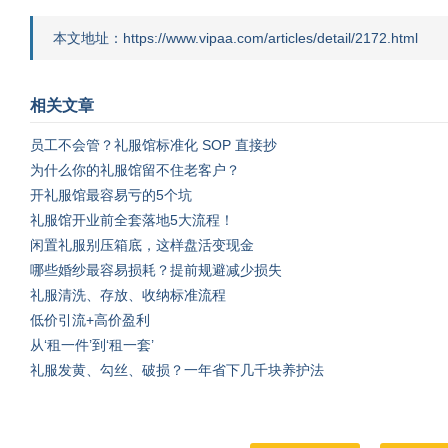
本文地址：https://www.vipaa.com/articles/detail/2172.html
相关文章
员工不会管？礼服馆标准化 SOP 直接抄
为什么你的礼服馆留不住老客户？
开礼服馆最容易亏的5个坑
礼服馆开业前全套落地5大流程！
闲置礼服别压箱底，这样盘活变现金
哪些婚纱最容易损耗？提前规避减少损失
礼服清洗、存放、收纳标准流程
低价引流+高价盈利
从‘租一件’到‘租一套’
礼服发黄、勾丝、破损？一年省下几千块养护法