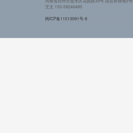
河南省郑州市金水区花园路39号 国贸新领地3号楼
艾文 153-59246480
闽ICP备11013091号-8