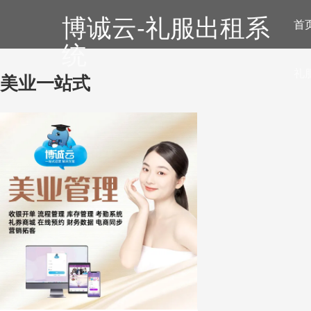
博诚云-礼服出租系
首
统
礼
美业一站式