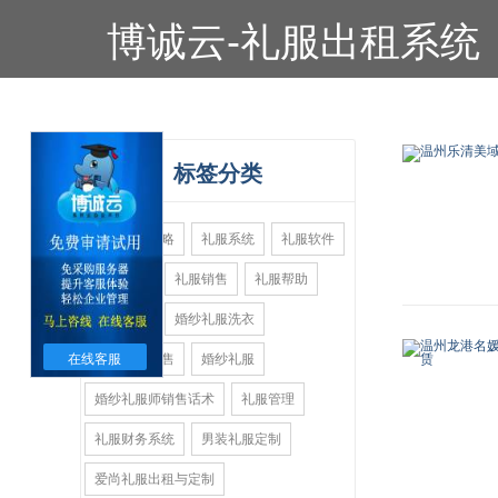
博诚云-礼服出租系统
标签分类
礼服销售攻略
礼服系统
礼服软件
礼服营销
礼服销售
礼服帮助
礼服试衣
婚纱礼服洗衣
在线客服
婚纱礼服销售
婚纱礼服
婚纱礼服师销售话术
礼服管理
礼服财务系统
男装礼服定制
爱尚礼服出租与定制