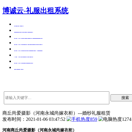
博诚云-礼服出租系统
首页
应用商城
礼服营销36计
礼服销售培训
礼服客户见证
更新通告
礼服帮助
下载
搜索
商丘尚爱摄影（河南永城尚嫁衣柜）---婚纱礼服租赁
发布时间：2021-01-06 03:47:52
859
1274
河南商丘尚爱摄影（河南永城尚嫁衣柜）