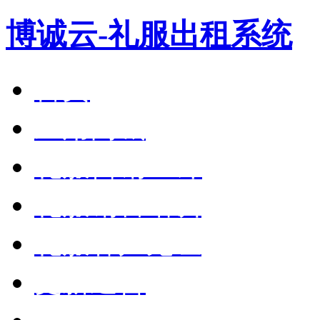
博诚云-礼服出租系统
首页
应用商城
礼服营销36计
礼服销售培训
礼服客户见证
更新通告