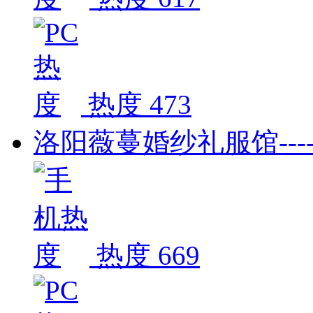
热度 473
洛阳薇蔓婚纱礼服馆--
热度 669