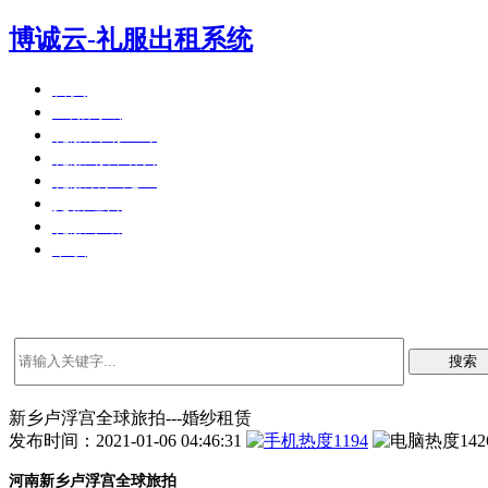
博诚云-礼服出租系统
首页
应用商城
礼服营销36计
礼服销售培训
礼服客户见证
更新通告
礼服帮助
下载
搜索
新乡卢浮宫全球旅拍---婚纱租赁
发布时间：2021-01-06 04:46:31
1194
142
河南新乡卢浮宫全球旅拍