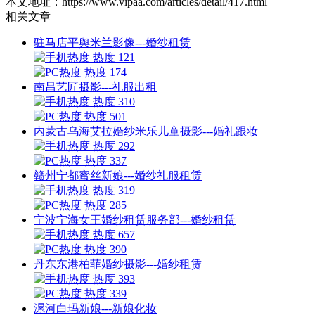
本文地址：https://www.vipaa.com/articles/detail/417.html
相关文章
驻马店平舆米兰影像---婚纱租赁
热度 121
热度 174
南昌艺匠摄影---礼服出租
热度 310
热度 501
内蒙古乌海艾拉婚纱米乐儿童摄影---婚礼跟妆
热度 292
热度 337
赣州宁都蜜丝新娘---婚纱礼服租赁
热度 319
热度 285
宁波宁海女王婚纱租赁服务部---婚纱租赁
热度 657
热度 390
丹东东港柏菲婚纱摄影---婚纱租赁
热度 393
热度 339
漯河白玛新娘---新娘化妆