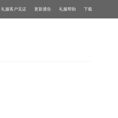
礼服客户见证
更新通告
礼服帮助
下载