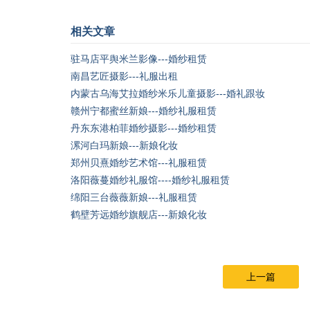
相关文章
驻马店平舆米兰影像---婚纱租赁
南昌艺匠摄影---礼服出租
内蒙古乌海艾拉婚纱米乐儿童摄影---婚礼跟妆
赣州宁都蜜丝新娘---婚纱礼服租赁
丹东东港柏菲婚纱摄影---婚纱租赁
漯河白玛新娘---新娘化妆
郑州贝熹婚纱艺术馆---礼服租赁
洛阳薇蔓婚纱礼服馆----婚纱礼服租赁
绵阳三台薇薇新娘---礼服租赁
鹤壁芳远婚纱旗舰店---新娘化妆
上一篇