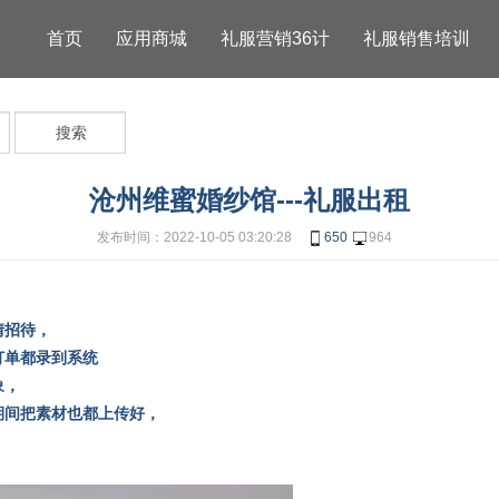
首页
应用商城
礼服营销36计
礼服销售培训
搜索
沧州维蜜婚纱馆---礼服出租
发布时间：2022-10-05 03:20:28
650
964
情招待，
订单都录到系统
象，
期间把素材也都上传好，