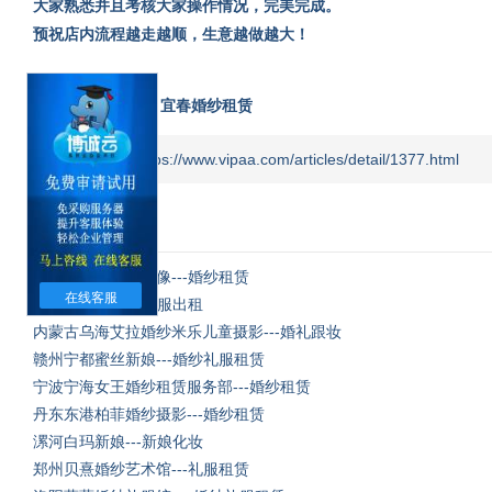
大家熟悉并且考核大家操作情况，完美完成。
预祝店内流程越走越顺，生意越做越大！
标签：
婚纱租赁
宜春婚纱租赁
本文地址：https://www.vipaa.com/articles/detail/1377.html
相关文章
驻马店平舆米兰影像---婚纱租赁
在线客服
南昌艺匠摄影---礼服出租
内蒙古乌海艾拉婚纱米乐儿童摄影---婚礼跟妆
赣州宁都蜜丝新娘---婚纱礼服租赁
宁波宁海女王婚纱租赁服务部---婚纱租赁
丹东东港柏菲婚纱摄影---婚纱租赁
漯河白玛新娘---新娘化妆
郑州贝熹婚纱艺术馆---礼服租赁