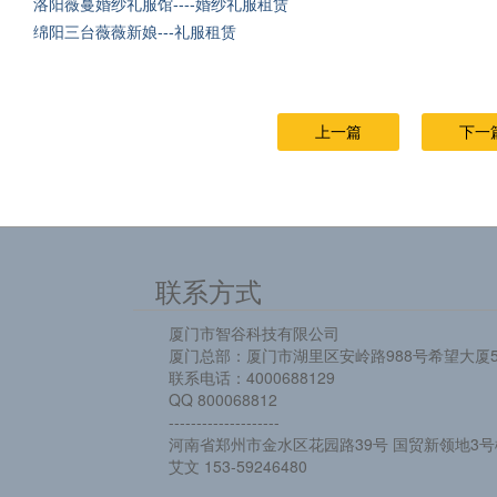
洛阳薇蔓婚纱礼服馆----婚纱礼服租赁
绵阳三台薇薇新娘---礼服租赁
上一篇
下一
联系方式
厦门市智谷科技有限公司
厦门总部：厦门市湖里区安岭路988号希望大厦5
联系电话：4000688129
QQ 800068812
--------------------
河南省郑州市金水区花园路39号 国贸新领地3号楼
艾文 153-59246480