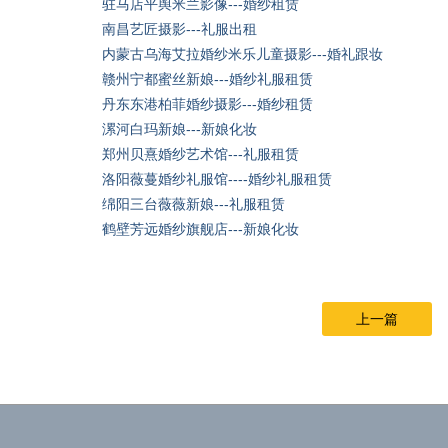
驻马店平舆米兰影像---婚纱租赁
南昌艺匠摄影---礼服出租
内蒙古乌海艾拉婚纱米乐儿童摄影---婚礼跟妆
赣州宁都蜜丝新娘---婚纱礼服租赁
丹东东港柏菲婚纱摄影---婚纱租赁
漯河白玛新娘---新娘化妆
郑州贝熹婚纱艺术馆---礼服租赁
洛阳薇蔓婚纱礼服馆----婚纱礼服租赁
绵阳三台薇薇新娘---礼服租赁
鹤壁芳远婚纱旗舰店---新娘化妆
上一篇