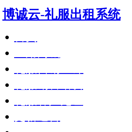
博诚云-礼服出租系统
首页
应用商城
礼服营销36计
礼服销售培训
礼服客户见证
更新通告