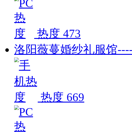
热度 473
洛阳薇蔓婚纱礼服馆--
热度 669