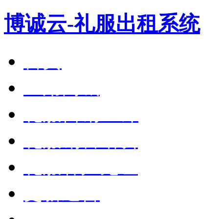
博诚云-礼服出租系统
首页
应用商城
礼服营销36计
礼服销售培训
礼服客户见证
更新通告