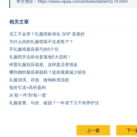
本文地址：https://www.vipaa.com/articles/detail/1179.html
相关文章
员工不会管？礼服馆标准化 SOP 直接抄
为什么你的礼服馆留不住老客户？
开礼服馆最容易亏的5个坑
礼服馆开业前全套落地5大流程！
闲置礼服别压箱底，这样盘活变现金
哪些婚纱最容易损耗？提前规避减少损失
礼服清洗、存放、收纳标准流程
低价引流+高价盈利
从‘租一件’到‘租一套’
礼服发黄、勾丝、破损？一年省下几千块养护法
上一篇
下一