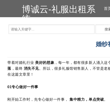
博诚云-礼服出租系
首
统
礼
搜
婚纱
带着对婚礼行业
美好的想象
，每一年，都有很多新人涌入这
落
，最终
消失不见
。所以，很多礼服馆销售新人，不管是老
在这篇文章里！
01
专心做好一件事
刚开始工作时，先专心做好一件事，
集中精力，单点突破
。